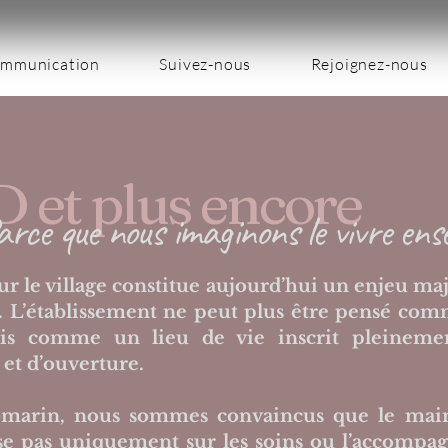
mmunication
Suivez-nous
Rejoignez-nous
et plus encore
arce que nous imaginons le vivre en
 le village constitue aujourd’hui un enjeu maj
é. L’établissement ne peut plus être pensé com
s comme un lieu de vie inscrit pleinement
 et d’ouverture.
marin, nous sommes convaincus que le main
e pas uniquement sur les soins ou l’accompag